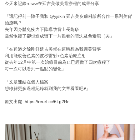
今天來記錄roiww在延吉美做美背療程的成果分享
「還記得前一陣子我和 @yjskin 延吉美皮膚科診所合作一系列美背
治療嗎？
去年因身體免疫力下降導致背上長皰疹
雖然恢復了卻也造成留下一片難看的暗沈及色素疤（哭」
⠀⠀⠀⠀⠀⠀⠀⠀⠀⠀⠀⠀
「在難過之餘剛好延吉美就在這時想為我圓美背夢
利用能改善色素的皮秒雷射+色素治療注射
從去年12月中第一次治療目前為止已經做了四次療程了
每一次可以看到一點點的變化」
⠀⠀⠀⠀⠀⠀⠀⠀⠀⠀⠀⠀
「文章連結在個人檔案
想瞭解更多過程紀錄就到我的文章看看吧♥」
⠀⠀⠀⠀⠀⠀⠀⠀⠀⠀⠀⠀
原文出處:
https://reurl.cc/6Lg2Rr