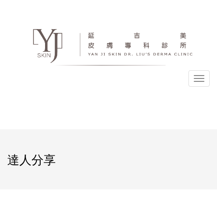
選
單
達人分享