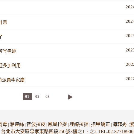
202
202
計畫
202
了
202
芳岑老師
202
迎多加利用
202
理特派員李家慶
01
02
03
肉毒
洢連絲
音波拉皮
鳳凰拉提
埋線拉提
指甲矯正
海菲秀
潔
|
|
|
|
|
|
|
台北市大安區忠孝東路四段250號3樓之1、之2 TEL:02-87718906