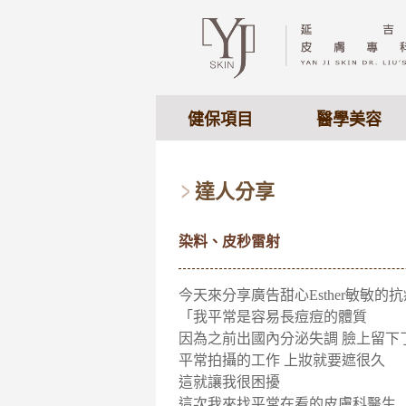
健保項目
醫學美容
達人分享
染料、皮秒雷射
今天來分享廣告甜心Esther敏敏的抗痘
「我平常是容易長痘痘的體質
因為之前出國內分泌失調 臉上留下
平常拍攝的工作 上妝就要遮很久
這就讓我很困擾
這次我來找平常在看的皮膚科醫生