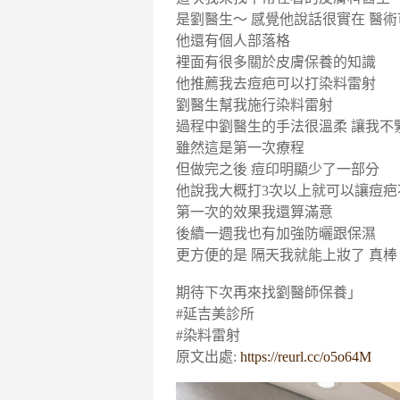
是劉醫生～ 感覺他說話很實在 醫
他還有個人部落格
裡面有很多關於皮膚保養的知識
他推薦我去痘疤可以打染料雷射
劉醫生幫我施行染料雷射
過程中劉醫生的手法很溫柔 讓我不
雖然這是第一次療程
但做完之後 痘印明顯少了一部分
他說我大概打3次以上就可以讓痘疤
第一次的效果我還算滿意
後續一週我也有加強防曬跟保濕
更方便的是 隔天我就能上妝了 真棒
期待下次再來找劉醫師保養」
#延吉美診所
#染料雷射
原文出處:
https://reurl.cc/o5o64M