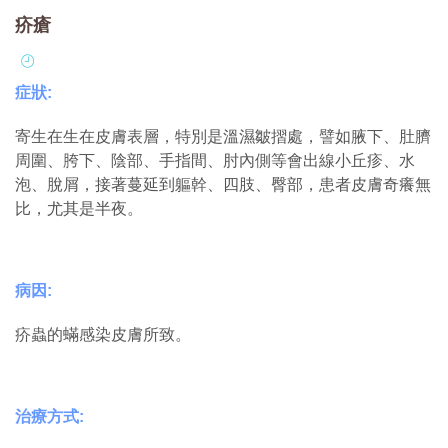
疥瘡
症狀:
寄生在生在皮膚表層，特別是溫濕皺摺處，譬如腋下、肚臍
周圍、胯下、陰部、手指間、肘內側等會出線小丘疹、水
泡、脫屑，接著蔓延到軀幹、四肢、臀部，患者皮膚奇癢無
比，尤其是半夜。
病因:
疥蟲的蟎感染皮膚所致。
治療方式: