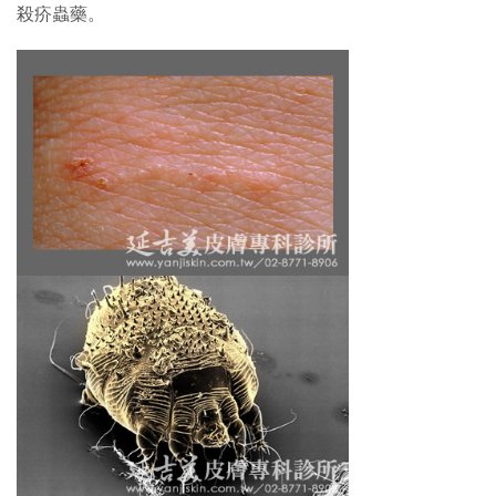
殺疥蟲藥。