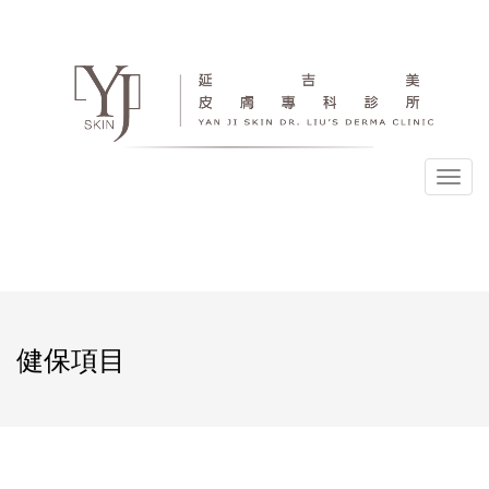
選
單
健保項目